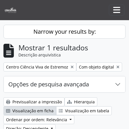
Skip to main content
Togg
Narrow your results by:
Mostrar 1 resultados
Descrição arquivística
Remove filter:
Remove filter:
Centro Ciência Viva de Estremoz
Com objeto digital
Opções de pesquisa avançada
Previsualizar a impressão
Hierarquia
Visualização em ficha
Visualização em tabela
Ordenar por ordem: Relevância
Direção: Descendente