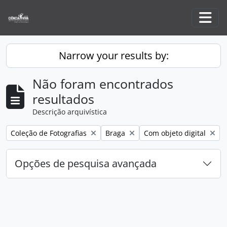
Skip to main content
Togg
Narrow your results by:
Não foram encontrados
resultados
Descrição arquivística
Remove filter:
Remove filter:
Remove filter:
Coleção de Fotografias
Braga
Com objeto digital
Opções de pesquisa avançada