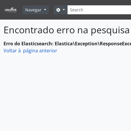
Skip to main content
Pesquisar
Search options
Navegar
Encontrado erro na pesquisa
Erro do Elasticsearch: Elastica\Exception\ResponseExc
Voltar à página anterior