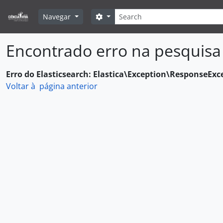
Skip to main content
Pesquisar
Search options
Navegar
Encontrado erro na pesquisa
Erro do Elasticsearch: Elastica\Exception\ResponseExc
Voltar à página anterior