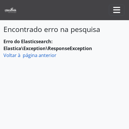
Skip to main content
Togg
Encontrado erro na pesquisa
Erro do Elasticsearch:
Elastica\Exception\ResponseException
Voltar à página anterior