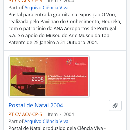
PT CV ACV-CP-6
·
Item
·
2004
Part of
Arquivo Ciência Viva
Postal para entrada gratuita na exposição O Voo,
realizada pelo Pavilhão do Conhecimento, Heureka,
com o patrocínio da ANA Aeroportos de Portugal
S.A. e o apoio do Museu do Ar e Museu da Tap.
Patente de 25 Janeiro a 31 Outubro 2004.
Postal de Natal 2004
Add t
PT CV ACV-CP-5
·
Item
·
2004
Part of
Arquivo Ciência Viva
Postal de Natal produzido pela Ciência Viva -