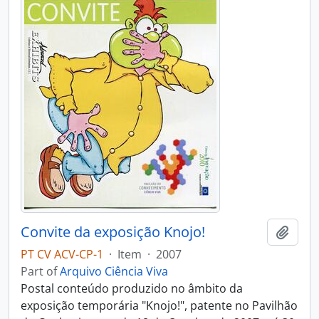
Convite da exposição Knojo!
Add t
PT CV ACV-CP-1
·
Item
·
2007
Part of
Arquivo Ciência Viva
Postal conteúdo produzido no âmbito da
exposição temporária "Knojo!", patente no Pavilhão