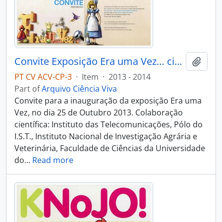
Convite Exposição Era uma Vez… ciência para quem gosta de histórias
Add t
PT CV ACV-CP-3
·
Item
·
2013 - 2014
Part of
Arquivo Ciência Viva
Convite para a inauguração da exposição Era uma
Vez, no dia 25 de Outubro 2013. Colaboração
científica: Instituto das Telecomunicações, Pólo do
I.S.T., Instituto Nacional de Investigação Agrária e
Veterinária, Faculdade de Ciências da Universidade
do
…
Read more