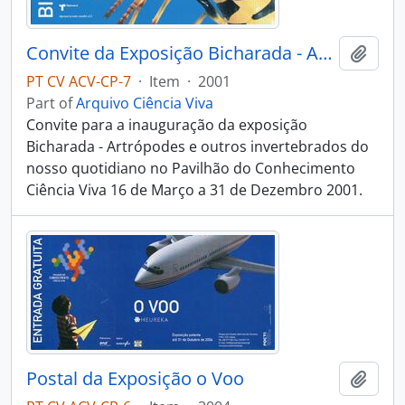
Convite da Exposição Bicharada - Artrópodes e outros invertebrados do nosso quotidiano
Add t
PT CV ACV-CP-7
·
Item
·
2001
Part of
Arquivo Ciência Viva
Convite para a inauguração da exposição
Bicharada - Artrópodes e outros invertebrados do
nosso quotidiano no Pavilhão do Conhecimento
Ciência Viva 16 de Março a 31 de Dezembro 2001.
Postal da Exposição o Voo
Add t