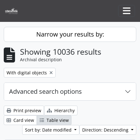
Skip to main content
Togg
Narrow your results by:
Showing 10036 results
Archival description
Remove filter:
With digital objects
Advanced search options
Print preview
Hierarchy
Card view
Table view
Sort by: Date modified
Direction: Descending