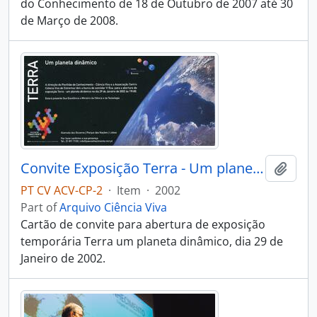
do Conhecimento de 18 de Outubro de 2007 até 30
de Março de 2008.
Convite Exposição Terra - Um planeta dinâmico
Add t
PT CV ACV-CP-2
·
Item
·
2002
Part of
Arquivo Ciência Viva
Cartão de convite para abertura de exposição
temporária Terra um planeta dinâmico, dia 29 de
Janeiro de 2002.