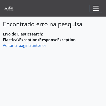
Skip to main content
Togg
Encontrado erro na pesquisa
Erro do Elasticsearch:
Elastica\Exception\ResponseException
Voltar à página anterior