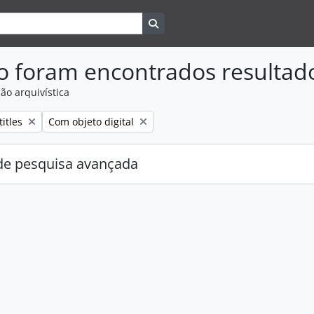
Search in browse page
o foram encontrados resultad
ão arquivística
Remove filter:
itles
Com objeto digital
e pesquisa avançada