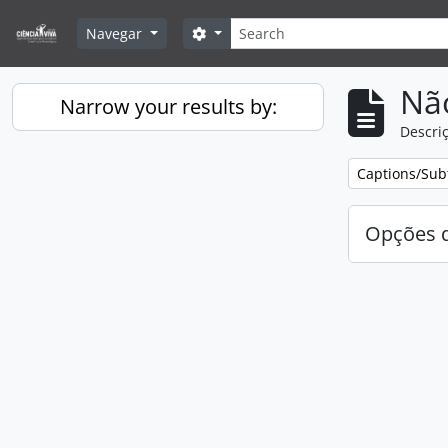
Skip to main content
Pesquisar
Search options
Navegar
Nã
Narrow your results by:
Descriç
Remove filter:
Captions/Subt
Opções d