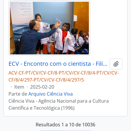
ECV - Encontro com o cientista - Filipe Ribeiro e Diogo Ribeiro
Adici
ACV-CF-PT/CV/CV-CF/8-PT/CV/CV-CF/8/4-PT/CV/CV-
CF/8/4/297-PT/CV/CV-CF/8/4/297/5
·
Item
·
2025-02-20
Parte de
Arquivo Ciência Viva
Ciência Viva - Agência Nacional para a Cultura
Científica e Tecnológica (1996)
Resultados 1 a 10 de 10036