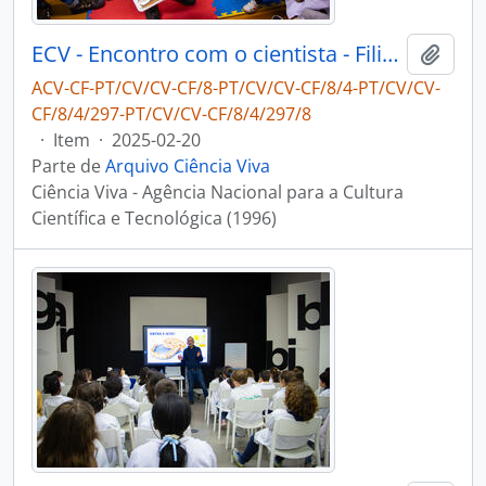
ECV - Encontro com o cientista - Filipe Ribeiro e Diogo Ribeiro
Adici
ACV-CF-PT/CV/CV-CF/8-PT/CV/CV-CF/8/4-PT/CV/CV-
CF/8/4/297-PT/CV/CV-CF/8/4/297/8
·
Item
·
2025-02-20
Parte de
Arquivo Ciência Viva
Ciência Viva - Agência Nacional para a Cultura
Científica e Tecnológica (1996)