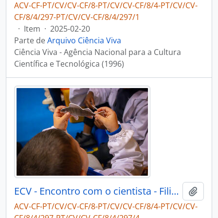
ACV-CF-PT/CV/CV-CF/8-PT/CV/CV-CF/8/4-PT/CV/CV-
CF/8/4/297-PT/CV/CV-CF/8/4/297/1
·
Item
·
2025-02-20
Parte de
Arquivo Ciência Viva
Ciência Viva - Agência Nacional para a Cultura
Científica e Tecnológica (1996)
ECV - Encontro com o cientista - Filipe Ribeiro e Diogo Ribeiro
Adici
ACV-CF-PT/CV/CV-CF/8-PT/CV/CV-CF/8/4-PT/CV/CV-