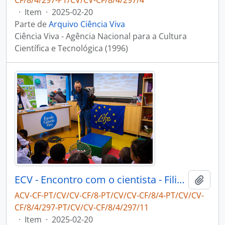
CF/8/4/297-PT/CV/CV-CF/8/4/297/4
·
Item
·
2025-02-20
Parte de
Arquivo Ciência Viva
Ciência Viva - Agência Nacional para a Cultura
Científica e Tecnológica (1996)
ECV - Encontro com o cientista - Filipe Ribeiro e Diogo Ribeiro
Adici
ACV-CF-PT/CV/CV-CF/8-PT/CV/CV-CF/8/4-PT/CV/CV-
CF/8/4/297-PT/CV/CV-CF/8/4/297/11
·
Item
·
2025-02-20