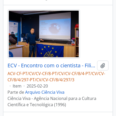
ECV - Encontro com o cientista - Filipe Ribeiro e Diogo Ribeiro
Adici
ACV-CF-PT/CV/CV-CF/8-PT/CV/CV-CF/8/4-PT/CV/CV-
CF/8/4/297-PT/CV/CV-CF/8/4/297/3
·
Item
·
2025-02-20
Parte de
Arquivo Ciência Viva
Ciência Viva - Agência Nacional para a Cultura
Científica e Tecnológica (1996)