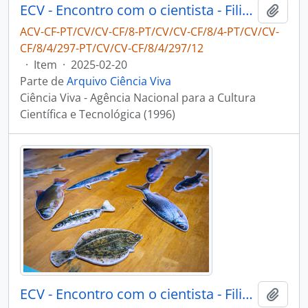
ECV - Encontro com o cientista - Filipe Ribeiro e Diogo Ribeiro
Adici
ACV-CF-PT/CV/CV-CF/8-PT/CV/CV-CF/8/4-PT/CV/CV-
CF/8/4/297-PT/CV/CV-CF/8/4/297/12
·
Item
·
2025-02-20
Parte de
Arquivo Ciência Viva
Ciência Viva - Agência Nacional para a Cultura
Científica e Tecnológica (1996)
ECV - Encontro com o cientista - Filipe Ribeiro e Diogo Ribeiro
Adici