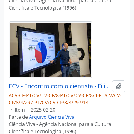
Ciência Viva - Agência Nacional para a Cultura
Científica e Tecnológica (1996)
ECV - Encontro com o cientista - Filipe Ribeiro e Diogo Ribeiro
Adici
ACV-CF-PT/CV/CV-CF/8-PT/CV/CV-CF/8/4-PT/CV/CV-
CF/8/4/297-PT/CV/CV-CF/8/4/297/14
·
Item
·
2025-02-20
Parte de
Arquivo Ciência Viva
Ciência Viva - Agência Nacional para a Cultura
Científica e Tecnológica (1996)