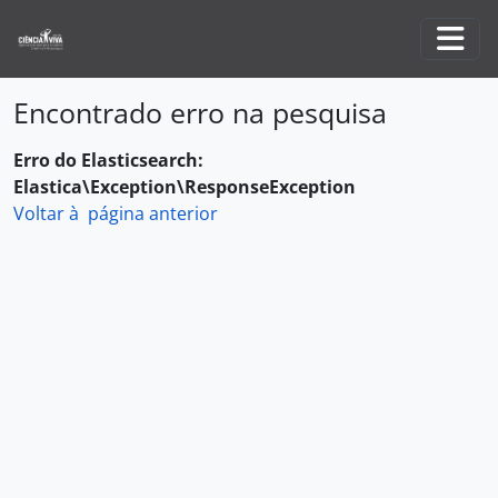
Skip to main content
Togg
Encontrado erro na pesquisa
Erro do Elasticsearch:
Elastica\Exception\ResponseException
Voltar à página anterior