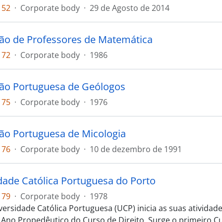
152
·
Corporate body
·
29 de Agosto de 2014
ão de Professores de Matemática
172
·
Corporate body
·
1986
ão Portuguesa de Geólogos
175
·
Corporate body
·
1976
ão Portuguesa de Micologia
176
·
Corporate body
·
10 de dezembro de 1991
dade Católica Portuguesa do Porto
179
·
Corporate body
·
1978
versidade Católica Portuguesa (UCP) inicia as suas atividad
 Ano Propedêutico do Curso de Direito. Surge o primeiro Cu