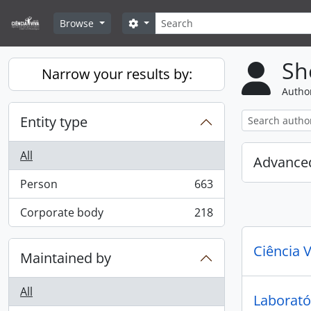
Skip to main content
Search
Search options
Browse
Sh
Narrow your results by:
Author
Entity type
All
Advanced
Person
663
, 663 results
Corporate body
218
, 218 results
Ciência V
Maintained by
All
Laborató