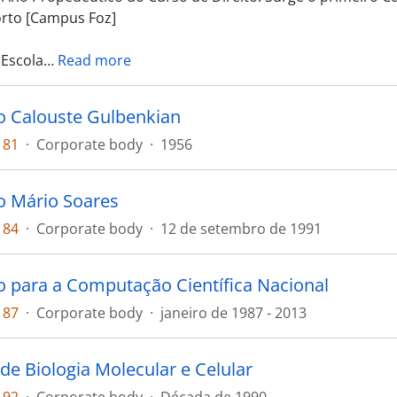
Porto [Campus Foz]
 Escola
…
Read more
 Calouste Gulbenkian
181
·
Corporate body
·
1956
 Mário Soares
184
·
Corporate body
·
12 de setembro de 1991
 para a Computação Científica Nacional
187
·
Corporate body
·
janeiro de 1987 - 2013
 de Biologia Molecular e Celular