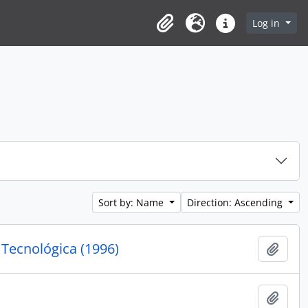
Log in
Clipboard
Language
Quick links
Sort by: Name
Direction: Ascending
e Tecnológica (1996)
Add t
Add t