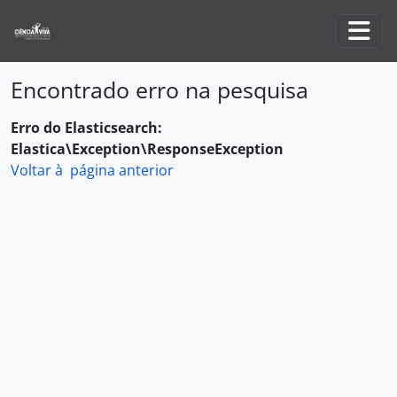
Skip to main content
Togg
Encontrado erro na pesquisa
Erro do Elasticsearch:
Elastica\Exception\ResponseException
Voltar à página anterior