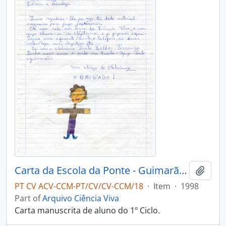
Carta da Escola da Ponte - Guimarães
Add t
PT CV ACV-CCM-PT/CV/CV-CCM/18
·
Item
·
1998
Part of
Arquivo Ciência Viva
Carta manuscrita de aluno do 1º Ciclo.