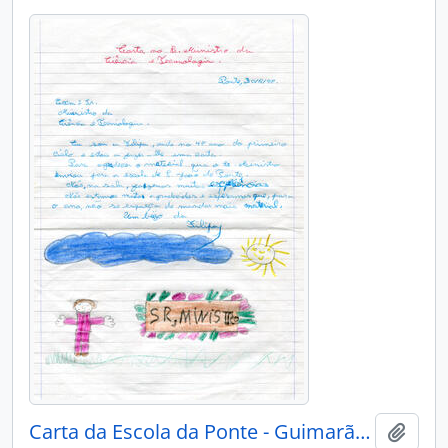
Carta da Escola da Ponte - Guimarães
Add t