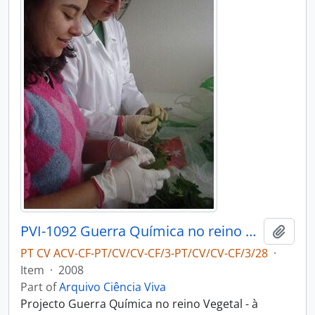
PVI-1092 Guerra Química no reino Vegetal - à descoberta das actividades biológicas nas plantas - Escola Profissional Cenatex
Add t
PT CV ACV-CF-PT/CV/CV-CF/3-PT/CV/CV-CF/3/28
·
Item
·
2008
Part of
Arquivo Ciência Viva
Projecto Guerra Química no reino Vegetal - à