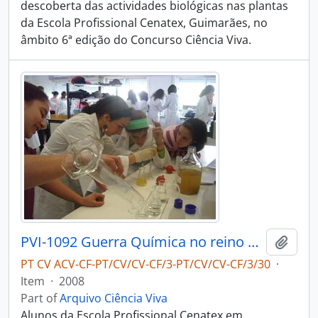
descoberta das actividades biológicas nas plantas
da Escola Profissional Cenatex, Guimarães, no
âmbito 6ª edição do Concurso Ciência Viva.
PVI-1092 Guerra Química no reino Vegetal - à descoberta das actividades biológicas nas plantas - Escola Profissional Cenatex
Add t
PT CV ACV-CF-PT/CV/CV-CF/3-PT/CV/CV-CF/3/30
·
Item
·
2008
Part of
Arquivo Ciência Viva
Alunos da Escola Profissional Cenatex em