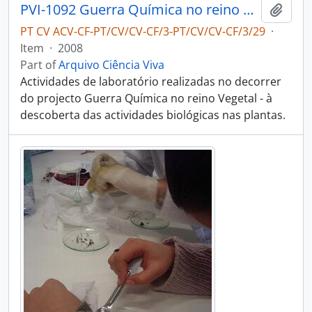
PVI-1092 Guerra Química no reino Vegetal - à descoberta das actividades biológicas nas plantas - Escola Profissional Cenatex
Add t
PT CV ACV-CF-PT/CV/CV-CF/3-PT/CV/CV-CF/3/29
·
Item
·
2008
Part of
Arquivo Ciência Viva
Actividades de laboratório realizadas no decorrer
do projecto Guerra Química no reino Vegetal - à
descoberta das actividades biológicas nas plantas.