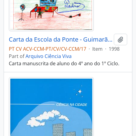
Carta da Escola da Ponte - Guimarães
Add t
PT CV ACV-CCM-PT/CV/CV-CCM/17
·
Item
·
1998
Part of
Arquivo Ciência Viva
Carta manuscrita de aluno do 4º ano do 1º Ciclo.