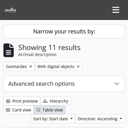
Skip to main content
Togg
Narrow your results by:
Showing 11 results
Archival description
Remove filter:
Remove filter:
Guimarães
With digital objects
Advanced search options
Print preview
Hierarchy
Card view
Table view
Sort by: Start date
Direction: Ascending