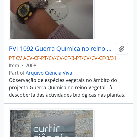
PVI-1092 Guerra Química no reino Vegetal - à descoberta das actividades biológicas nas plantas - Escola Profissional Cenatex
Add t
PT CV ACV-CF-PT/CV/CV-CF/3-PT/CV/CV-CF/3/31
·
Item
·
2008
Part of
Arquivo Ciência Viva
Observação de espécies vegetais no âmbito do
projecto Guerra Química no reino Vegetal - à
descoberta das actividades biológicas nas plantas.