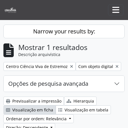
Skip to main content
Togg
Narrow your results by:
Mostrar 1 resultados
Descrição arquivística
Remove filter:
Remove filter:
Centro Ciência Viva de Estremoz
Com objeto digital
Opções de pesquisa avançada
Previsualizar a impressão
Hierarquia
Visualização em ficha
Visualização em tabela
Ordenar por ordem: Relevância
Direção: Descendente