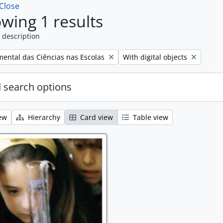
Close
wing 1 results
 description
Remove filter:
mental das Ciências nas Escolas
With digital objects
 search options
ew
Hierarchy
Card view
Table view