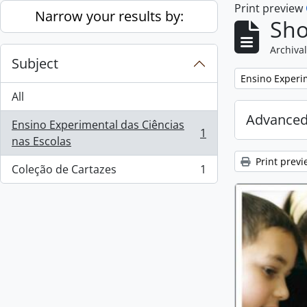
Print preview
Skip to main content
Narrow your results by:
Sho
Archival
Subject
Remove filter:
Ensino Experi
All
Advanced
Ensino Experimental das Ciências
1
, 1 results
nas Escolas
Print previ
Coleção de Cartazes
1
, 1 results