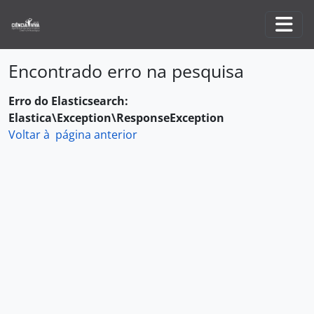
Skip to main content
Togg
Encontrado erro na pesquisa
Erro do Elasticsearch:
Elastica\Exception\ResponseException
Voltar à página anterior