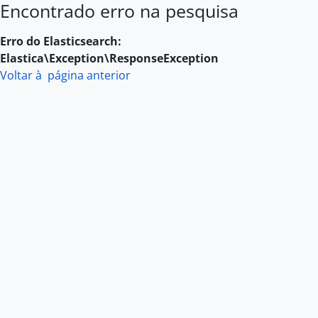
Encontrado erro na pesquisa
Skip to main content
Erro do Elasticsearch:
Elastica\Exception\ResponseException
Voltar à página anterior