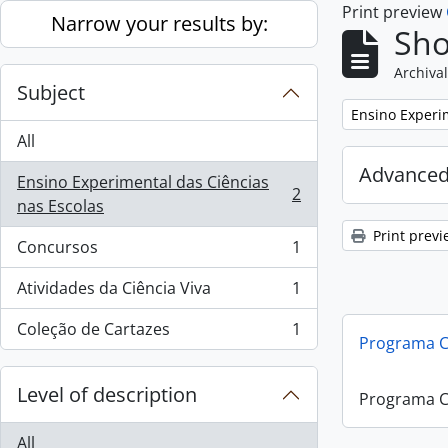
Print preview
Skip to main content
Narrow your results by:
Sho
Archival
Subject
Remove filter:
Ensino Experi
All
Advanced
Ensino Experimental das Ciências
2
, 2 results
nas Escolas
Print previ
Concursos
1
, 1 results
Atividades da Ciência Viva
1
, 1 results
Coleção de Cartazes
1
, 1 results
Programa Ci
Level of description
Programa Ci
All