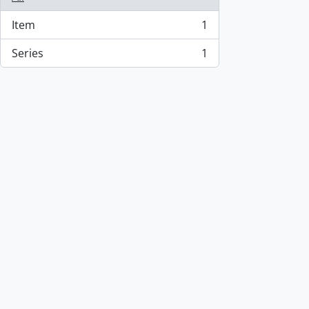
Item
1
, 1 results
Series
1
, 1 results