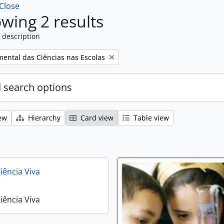
Close
wing 2 results
 description
mental das Ciências nas Escolas
 search options
ew
Hierarchy
Card view
Table view
ência Viva
ência Viva