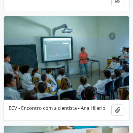
Adici
ECV - Encontro com a cientista - Ana Hilário
Adici