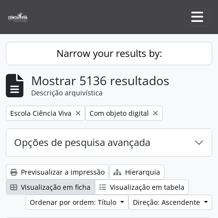
Skip to main content
Togg
Narrow your results by:
Mostrar 5136 resultados
Descrição arquivística
Remove filter:
Remove filter:
Escola Ciência Viva
Com objeto digital
Opções de pesquisa avançada
Previsualizar a impressão
Hierarquia
Visualização em ficha
Visualização em tabela
Ordenar por ordem: Título
Direção: Ascendente