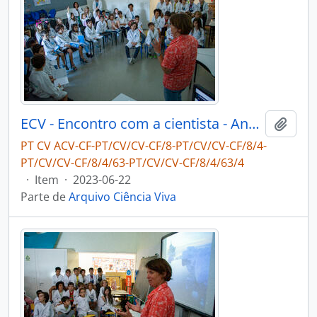
ECV - Encontro com a cientista - Ana Hilário
Adici
PT CV ACV-CF-PT/CV/CV-CF/8-PT/CV/CV-CF/8/4-
PT/CV/CV-CF/8/4/63-PT/CV/CV-CF/8/4/63/4
·
Item
·
2023-06-22
Parte de
Arquivo Ciência Viva