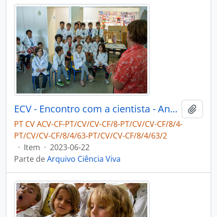
ECV - Encontro com a cientista - Ana Hilário
Adici
PT CV ACV-CF-PT/CV/CV-CF/8-PT/CV/CV-CF/8/4-
PT/CV/CV-CF/8/4/63-PT/CV/CV-CF/8/4/63/2
·
Item
·
2023-06-22
Parte de
Arquivo Ciência Viva