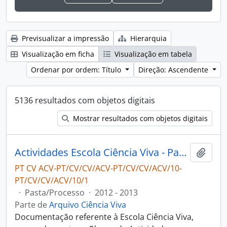
Previsualizar a impressão
Hierarquia
Visualização em ficha
Visualização em tabela
Ordenar por ordem: Título
Direção: Ascendente
5136 resultados com objetos digitais
Mostrar resultados com objetos digitais
Actividades Escola Ciência Viva - Pavilhão do Conhecimento
Adici
PT CV ACV-PT/CV/CV/ACV-PT/CV/CV/ACV/10-
PT/CV/CV/ACV/10/1
·
Pasta/Processo
·
2012 - 2013
Parte de
Arquivo Ciência Viva
Documentação referente à Escola Ciência Viva,