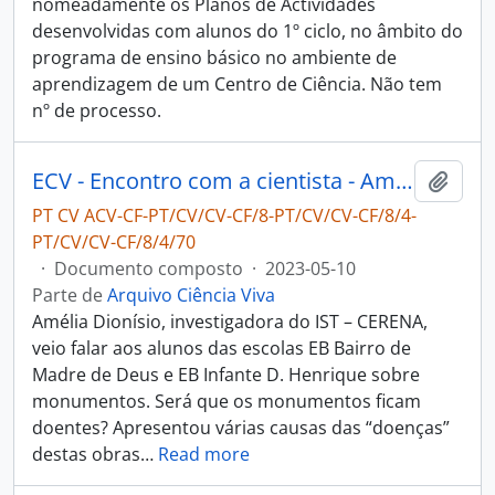
nomeadamente os Planos de Actividades
desenvolvidas com alunos do 1º ciclo, no âmbito do
programa de ensino básico no ambiente de
aprendizagem de um Centro de Ciência. Não tem
nº de processo.
ECV - Encontro com a cientista - Amélia Dionísio
Adici
PT CV ACV-CF-PT/CV/CV-CF/8-PT/CV/CV-CF/8/4-
PT/CV/CV-CF/8/4/70
·
Documento composto
·
2023-05-10
Parte de
Arquivo Ciência Viva
Amélia Dionísio, investigadora do IST – CERENA,
veio falar aos alunos das escolas EB Bairro de
Madre de Deus e EB Infante D. Henrique sobre
monumentos. Será que os monumentos ficam
doentes? Apresentou várias causas das “doenças”
destas obras
…
Read more