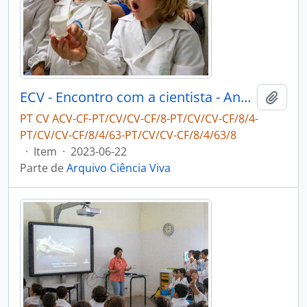
ECV - Encontro com a cientista - Ana Hilário
Adici
PT CV ACV-CF-PT/CV/CV-CF/8-PT/CV/CV-CF/8/4-
PT/CV/CV-CF/8/4/63-PT/CV/CV-CF/8/4/63/8
·
Item
·
2023-06-22
Parte de
Arquivo Ciência Viva