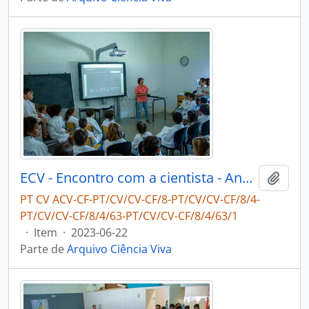
ECV - Encontro com a cientista - Ana Hilário
Adici
PT CV ACV-CF-PT/CV/CV-CF/8-PT/CV/CV-CF/8/4-
PT/CV/CV-CF/8/4/63-PT/CV/CV-CF/8/4/63/1
·
Item
·
2023-06-22
Parte de
Arquivo Ciência Viva