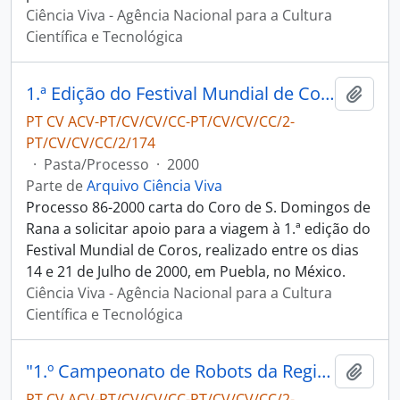
Ciência Viva - Agência Nacional para a Cultura
Científica e Tecnológica
1.ª Edição do Festival Mundial de Coros - Coro de S. Domingos de Rena
Adici
PT CV ACV-PT/CV/CV/CC-PT/CV/CV/CC/2-
PT/CV/CV/CC/2/174
·
Pasta/Processo
·
2000
Parte de
Arquivo Ciência Viva
Processo 86-2000 carta do Coro de S. Domingos de
Rana a solicitar apoio para a viagem à 1.ª edição do
Festival Mundial de Coros, realizado entre os dias
14 e 21 de Julho de 2000, em Puebla, no México.
Ciência Viva - Agência Nacional para a Cultura
Científica e Tecnológica
"1.º Campeonato de Robots da Região Norte - Escola Secundária de Tomaz Pelayo "
Adici
PT CV ACV-PT/CV/CV/CC-PT/CV/CV/CC/2-