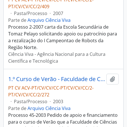
PT/CV/CV/CC/2/409
·
Pasta/Processo
·
2007
Parte de
Arquivo Ciência Viva
Processo 2-2007 carta da Escola Secundária de
Tomaz Pelayo solicitando apoio ou patrocínio para
a rezalização do I Campeontao de Robots da
Região Norte.
Ciência Viva - Agência Nacional para a Cultura
Científica e Tecnológica
1.º Curso de Verão - Faculdade de Ciências e Tecnologia da Universidade Nova de Lisboa
Adici
PT CV ACV-PT/CV/CV/CC-PT/CV/CV/CC/2-
PT/CV/CV/CC/2/272
·
Pasta/Processo
·
2003
Parte de
Arquivo Ciência Viva
Processo 45-2003 Pedido de apoio e financiamento
para o curso de Verão que a Faculdade de Ciências