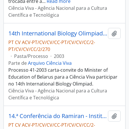
trocada entre a
…
Read more
Ciência Viva - Agência Nacional para a Cultura
Científica e Tecnológica
14th International Biology Olimpiad - Minister of Education of Belarus
Adici
PT CV ACV-PT/CV/CV/CC-PT/CV/CV/CC/2-
PT/CV/CV/CC/2/270
·
Pasta/Processo
·
2003
Parte de
Arquivo Ciência Viva
Processo 41-2003 carta-convite do Minister of
Education of Belarus para a Ciência Viva participar
no 14th International Biology Olimpiad.
Ciência Viva - Agência Nacional para a Cultura
Científica e Tecnológica
14.ª Conferência do Ramiran - Instituto Superior Técnico
Adici
PT CV ACV-PT/CV/CV/CC-PT/CV/CV/CC/2-