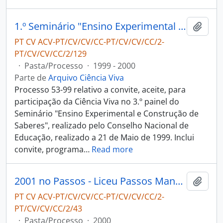
1.º Seminário "Ensino Experimental e Construção de Saberes"
Adici
PT CV ACV-PT/CV/CV/CC-PT/CV/CV/CC/2-
PT/CV/CV/CC/2/129
·
Pasta/Processo
·
1999 - 2000
Parte de
Arquivo Ciência Viva
Processo 53-99 relativo a convite, aceite, para
participação da Ciência Viva no 3.º painel do
Seminário "Ensino Experimental e Construção de
Saberes", realizado pelo Conselho Nacional de
Educação, realizado a 21 de Maio de 1999. Inclui
convite, programa
…
Read more
2001 no Passos - Liceu Passos Manuel
Adici
PT CV ACV-PT/CV/CV/CC-PT/CV/CV/CC/2-
PT/CV/CV/CC/2/43
·
Pasta/Processo
·
2000