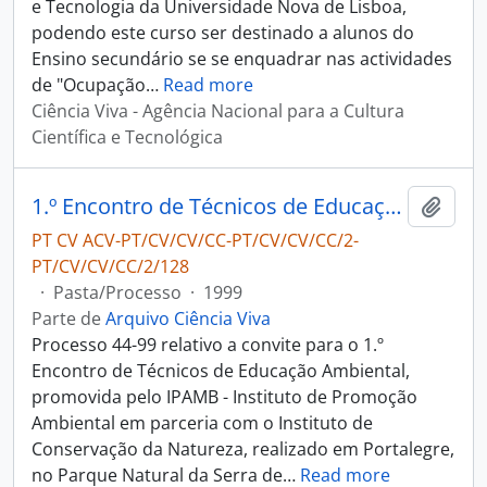
e Tecnologia da Universidade Nova de Lisboa,
podendo este curso ser destinado a alunos do
Ensino secundário se se enquadrar nas actividades
de "Ocupação
…
Read more
Ciência Viva - Agência Nacional para a Cultura
Científica e Tecnológica
1.º Encontro de Técnicos de Educação Ambiental
Adici
PT CV ACV-PT/CV/CV/CC-PT/CV/CV/CC/2-
PT/CV/CV/CC/2/128
·
Pasta/Processo
·
1999
Parte de
Arquivo Ciência Viva
Processo 44-99 relativo a convite para o 1.º
Encontro de Técnicos de Educação Ambiental,
promovida pelo IPAMB - Instituto de Promoção
Ambiental em parceria com o Instituto de
Conservação da Natureza, realizado em Portalegre,
no Parque Natural da Serra de
…
Read more