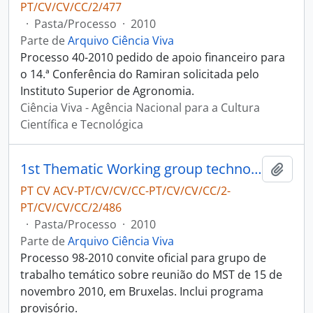
PT/CV/CV/CC/2/477
·
Pasta/Processo
·
2010
Parte de
Arquivo Ciência Viva
Processo 40-2010 pedido de apoio financeiro para
o 14.ª Conferência do Ramiran solicitada pelo
Instituto Superior de Agronomia.
Ciência Viva - Agência Nacional para a Cultura
Científica e Tecnológica
1st Thematic Working group technology - Comissão Europeia Diretorate General for Education and Culture
Adici
PT CV ACV-PT/CV/CV/CC-PT/CV/CV/CC/2-
PT/CV/CV/CC/2/486
·
Pasta/Processo
·
2010
Parte de
Arquivo Ciência Viva
Processo 98-2010 convite oficial para grupo de
trabalho temático sobre reunião do MST de 15 de
novembro 2010, em Bruxelas. Inclui programa
provisório.