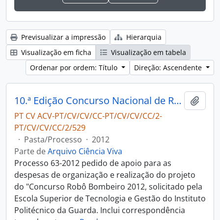
Previsualizar a impressão
Hierarquia
Visualização em ficha
Visualização em tabela
Ordenar por ordem: Título
Direção: Ascendente
10.ª Edição Concurso Nacional de Robótica - Robô bombeiro
Adici
PT CV ACV-PT/CV/CV/CC-PT/CV/CV/CC/2-
PT/CV/CV/CC/2/529
·
Pasta/Processo
·
2012
Parte de
Arquivo Ciência Viva
Processo 63-2012 pedido de apoio para as
despesas de organização e realização do projeto
do "Concurso Robô Bombeiro 2012, solicitado pela
Escola Superior de Tecnologia e Gestão do Instituto
Politécnico da Guarda. Inclui correspondência