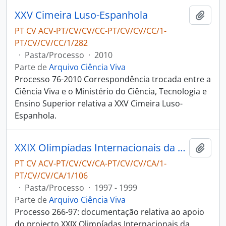
XXV Cimeira Luso-Espanhola
Adici
PT CV ACV-PT/CV/CV/CC-PT/CV/CV/CC/1-
PT/CV/CV/CC/1/282
·
Pasta/Processo
·
2010
Parte de
Arquivo Ciência Viva
Processo 76-2010 Correspondência trocada entre a
Ciência Viva e o Ministério do Ciência, Tecnologia e
Ensino Superior relativa a XXV Cimeira Luso-
Espanhola.
XXIX Olimpíadas Internacionais da Física
Adici
PT CV ACV-PT/CV/CV/CA-PT/CV/CV/CA/1-
PT/CV/CV/CA/1/106
·
Pasta/Processo
·
1997 - 1999
Parte de
Arquivo Ciência Viva
Processo 266-97: documentação relativa ao apoio
do projecto XXIX Olimpíadas Internacionais da