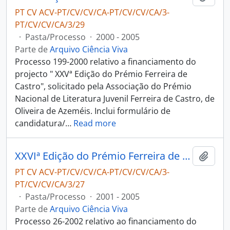
PT CV ACV-PT/CV/CV/CA-PT/CV/CV/CA/3-
PT/CV/CV/CA/3/29
·
Pasta/Processo
·
2000 - 2005
Parte de
Arquivo Ciência Viva
Processo 199-2000 relativo a financiamento do
projecto " XXVª Edição do Prémio Ferreira de
Castro", solicitado pela Associação do Prémio
Nacional de Literatura Juvenil Ferreira de Castro, de
Oliveira de Azeméis. Inclui formulário de
candidatura/
…
Read more
XXVIª Edição do Prémio Ferreira de Castro - Associação do Prémio Nacional de Literatura Juvenil Ferreira de Castro
Adici
PT CV ACV-PT/CV/CV/CA-PT/CV/CV/CA/3-
PT/CV/CV/CA/3/27
·
Pasta/Processo
·
2001 - 2005
Parte de
Arquivo Ciência Viva
Processo 26-2002 relativo ao financiamento do