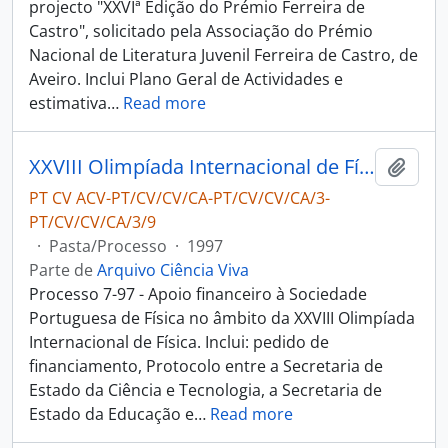
projecto "XXVIª Edição do Prémio Ferreira de
Castro", solicitado pela Associação do Prémio
Nacional de Literatura Juvenil Ferreira de Castro, de
Aveiro. Inclui Plano Geral de Actividades e
estimativa
…
Read more
XXVIII Olimpíada Internacional de Física de 1996/97
Adici
PT CV ACV-PT/CV/CV/CA-PT/CV/CV/CA/3-
PT/CV/CV/CA/3/9
·
Pasta/Processo
·
1997
Parte de
Arquivo Ciência Viva
Processo 7-97 - Apoio financeiro à Sociedade
Portuguesa de Física no âmbito da XXVIII Olimpíada
Internacional de Física. Inclui: pedido de
financiamento, Protocolo entre a Secretaria de
Estado da Ciência e Tecnologia, a Secretaria de
Estado da Educação e
…
Read more