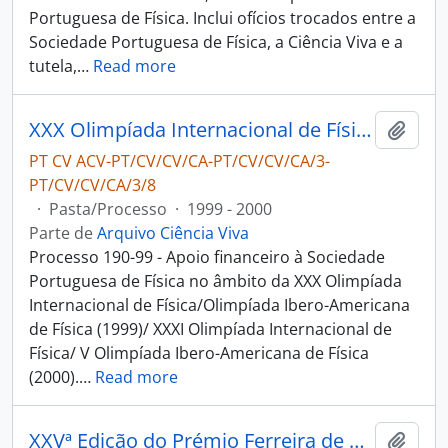
Portuguesa de Física. Inclui ofícios trocados entre a
Sociedade Portuguesa de Física, a Ciência Viva e a
tutela,
…
Read more
XXX Olimpíada Internacional de Física/Olimpíada Ibero-Americana de Física (1999)/ XXXI Olimpíada Internacional de Física/ V Olimpíada Ibero-Americana de Física (2000)
Adici
PT CV ACV-PT/CV/CV/CA-PT/CV/CV/CA/3-
PT/CV/CV/CA/3/8
·
Pasta/Processo
·
1999 - 2000
Parte de
Arquivo Ciência Viva
Processo 190-99 - Apoio financeiro à Sociedade
Portuguesa de Física no âmbito da XXX Olimpíada
Internacional de Física/Olimpíada Ibero-Americana
de Física (1999)/ XXXI Olimpíada Internacional de
Física/ V Olimpíada Ibero-Americana de Física
(2000).
…
Read more
XXVª Edição do Prémio Ferreira de Castro
Adici