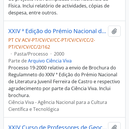
Física. Inclui relatório de actividades, cópias de
despesa, entre outros.
XXIV ª Edição do Prémio Nacional de Literatura Juvenil Ferreira de Castro - Escola Secundária Ferreira de Castro
Adici
PT CV ACV-PT/CV/CV/CC-PT/CV/CV/CC/2-
PT/CV/CV/CC/2/162
·
Pasta/Processo
·
2000
Parte de
Arquivo Ciência Viva
Processo 19-2000 relativo a envio de Brochura do
Regulamneto do XXIV ª Edição do Prémio Nacional
de Literatura Juvenil Ferreira de Castro e respectivo
agradecimento por parte da Ciência Viva. Inclui
brochura.
Ciência Viva - Agência Nacional para a Cultura
Científica e Tecnológica
XXIV Curso de Professores de Geociências - Associação Portuguesa de Geólogos
Adici