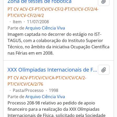
Zona de testes de robótica
Adici
PT CV ACV-CF-PT/CV/CV-CF/2-PT/CV/CV-CF/2/4-
PT/CV/CV-CF/2/4/2
·
Item
·
11/07/2008
Parte de
Arquivo Ciência Viva
Imagem captada no decorrer do estágio no IST-
TAGUS, com a colaboração do Instituto Superior
Técnico, no âmbito da iniciativa Ocupação Científica
nas Férias em em 2008.
XXX Olímpiadas Internacionais de Física
Adici
PT CV ACV-PT/CV/CV/CA-PT/CV/CV/CA/2-
PT/CV/CV/CA/2/76
·
Pasta/Processo
·
1998
Parte de
Arquivo Ciência Viva
Processo 208-98 relativo ao pedido de apoio
financeiro para a realização da XXX Olímpiadas
Internacionais de Física, solicitado pela Sociedade