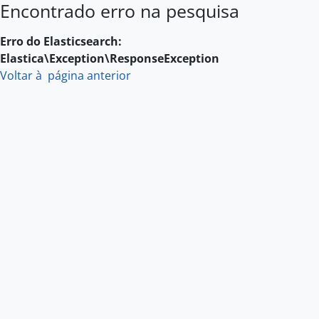
Encontrado erro na pesquisa
Skip to main content
Erro do Elasticsearch:
Elastica\Exception\ResponseException
Voltar à página anterior