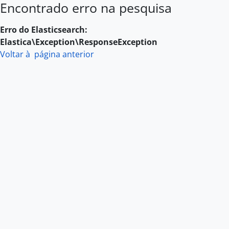
Encontrado erro na pesquisa
Skip to main content
Erro do Elasticsearch:
Elastica\Exception\ResponseException
Voltar à página anterior