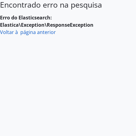
Encontrado erro na pesquisa
Skip to main content
Erro do Elasticsearch:
Elastica\Exception\ResponseException
Voltar à página anterior