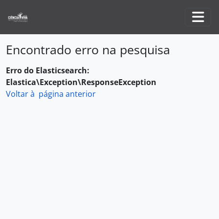
Skip to main content
Togg
Encontrado erro na pesquisa
Erro do Elasticsearch:
Elastica\Exception\ResponseException
Voltar à página anterior