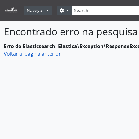
Skip to main content
Pesquisar
Search options
Navegar
Encontrado erro na pesquisa
Erro do Elasticsearch: Elastica\Exception\ResponseExc
Voltar à página anterior