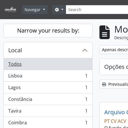
Skip to main content
Pesquisar
Search options
Navegar
Mos
Narrow your results by:
Descriç
Local
Remove filter:
Apenas descri
Todos
Opções d
Lisboa
1
, 1 resultados
Previsuali
Lagos
1
, 1 resultados
Constância
1
, 1 resultados
Tavira
1
Arquivo 
, 1 resultados
PT CV ACV
Coimbra
1
, 1 resultados