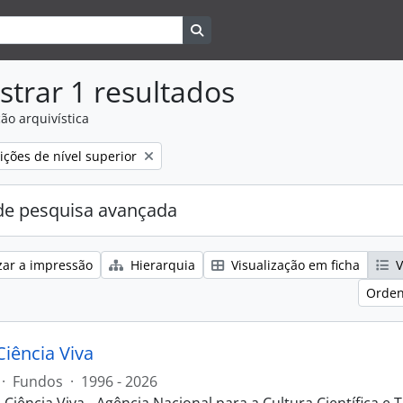
Search in browse page
trar 1 resultados
ão arquivística
ções de nível superior
e pesquisa avançada
zar a impressão
Hierarquia
Visualização em ficha
V
Orden
Ciência Viva
·
Fundos
·
1996 - 2026