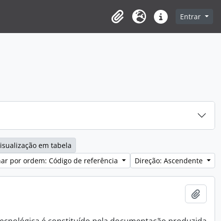
Entrar
Clipboard
Idioma
Ligações rápidas
isualização em tabela
ar por ordem: Código de referência
Direção: Ascendente
Adici