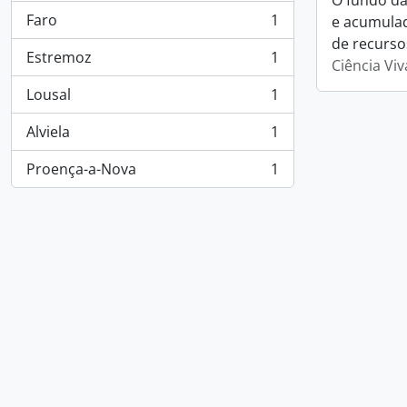
O fundo da
Faro
1
e acumulad
, 1 resultados
de recurso
Estremoz
1
Ciência Viv
, 1 resultados
Lousal
1
, 1 resultados
Alviela
1
, 1 resultados
Proença-a-Nova
1
, 1 resultados