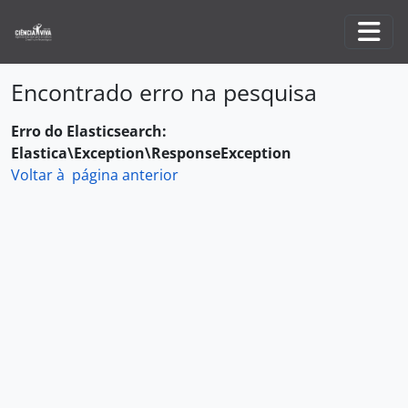
Skip to main content
Togg
Encontrado erro na pesquisa
Erro do Elasticsearch:
Elastica\Exception\ResponseException
Voltar à página anterior