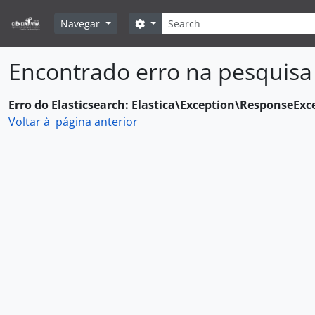
Skip to main content
Pesquisar
Search options
Navegar
Encontrado erro na pesquisa
Erro do Elasticsearch: Elastica\Exception\ResponseExc
Voltar à página anterior