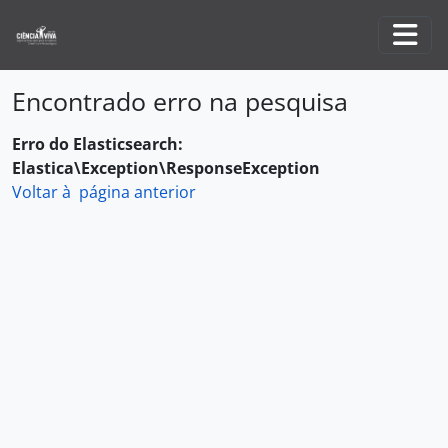
Skip to main content
Togg
Encontrado erro na pesquisa
Erro do Elasticsearch:
Elastica\Exception\ResponseException
Voltar à página anterior