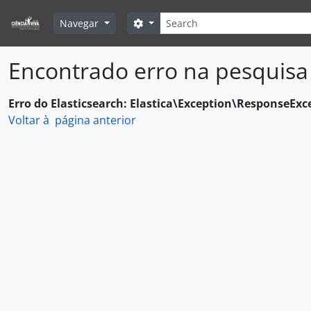
Skip to main content
Pesquisar
Search options
Navegar
Encontrado erro na pesquisa
Erro do Elasticsearch: Elastica\Exception\ResponseExc
Voltar à página anterior