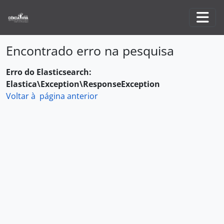
Skip to main content
Togg
Encontrado erro na pesquisa
Erro do Elasticsearch:
Elastica\Exception\ResponseException
Voltar à página anterior