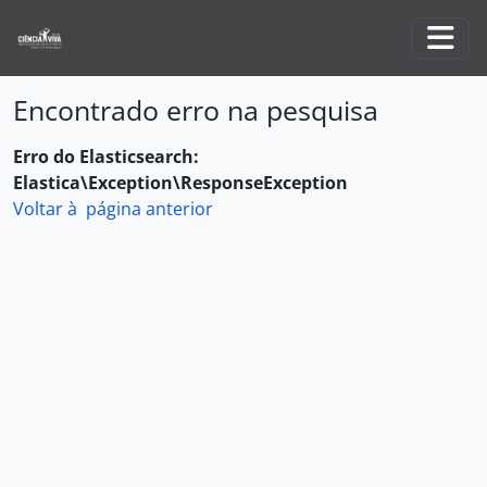
Skip to main content
Togg
Encontrado erro na pesquisa
Erro do Elasticsearch:
Elastica\Exception\ResponseException
Voltar à página anterior