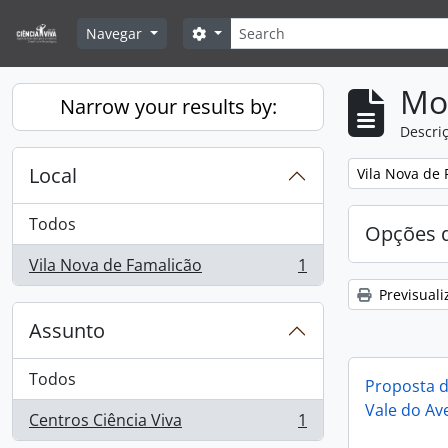
Skip to main content
Pesquisar
Search options
Navegar
Mos
Narrow your results by:
Descriç
Local
Remove filter:
Vila Nova de 
Todos
Opções d
Vila Nova de Famalicão
1
, 1 resultados
Previsuali
Assunto
Todos
Proposta d
Vale do Av
Centros Ciência Viva
1
, 1 resultados