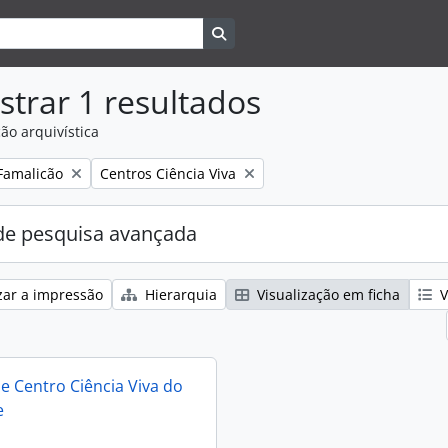
Search in browse page
trar 1 resultados
ão arquivística
Remove filter:
Famalicão
Centros Ciência Viva
e pesquisa avançada
zar a impressão
Hierarquia
Visualização em ficha
V
e Centro Ciência Viva do
e