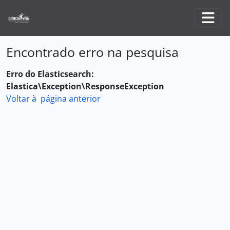
Skip to main content
Togg
Encontrado erro na pesquisa
Erro do Elasticsearch:
Elastica\Exception\ResponseException
Voltar à página anterior