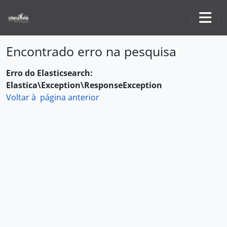
Skip to main content
Togg
Encontrado erro na pesquisa
Erro do Elasticsearch:
Elastica\Exception\ResponseException
Voltar à página anterior