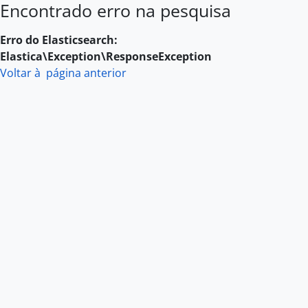
Encontrado erro na pesquisa
Skip to main content
Erro do Elasticsearch:
Elastica\Exception\ResponseException
Voltar à página anterior