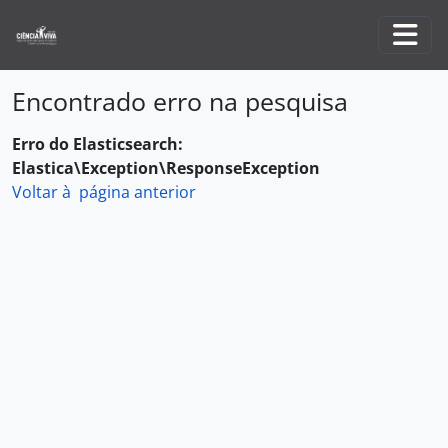
Skip to main content
Togg
Encontrado erro na pesquisa
Erro do Elasticsearch:
Elastica\Exception\ResponseException
Voltar à página anterior