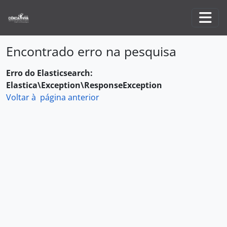
Skip to main content
Togg
Encontrado erro na pesquisa
Erro do Elasticsearch:
Elastica\Exception\ResponseException
Voltar à página anterior