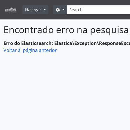
Skip to main content
Pesquisar
Search options
Navegar
Encontrado erro na pesquisa
Erro do Elasticsearch: Elastica\Exception\ResponseExc
Voltar à página anterior