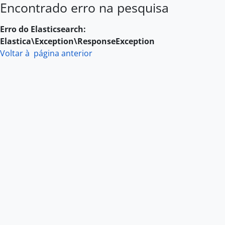
Encontrado erro na pesquisa
Skip to main content
Erro do Elasticsearch:
Elastica\Exception\ResponseException
Voltar à página anterior