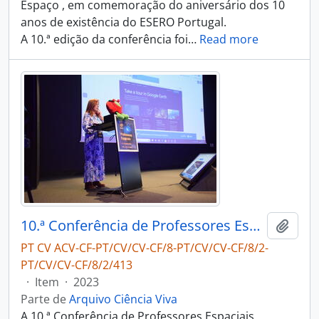
Espaço , em comemoração do aniversário dos 10
anos de existência do ESERO Portugal.
A 10.ª edição da conferência foi
…
Read more
10.ª Conferência de Professores Espaciais
Adici
PT CV ACV-CF-PT/CV/CV-CF/8-PT/CV/CV-CF/8/2-
PT/CV/CV-CF/8/2/413
·
Item
·
2023
Parte de
Arquivo Ciência Viva
A 10.ª Conferência de Professores Espaciais