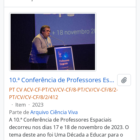
10.ª Conferência de Professores Espaciais
Adici
PT CV ACV-CF-PT/CV/CV-CF/8-PT/CV/CV-CF/8/2-
PT/CV/CV-CF/8/2/412
·
Item
·
2023
Parte de
Arquivo Ciência Viva
A 10.ª Conferência de Professores Espaciais
decorreu nos dias 17 e 18 de novembro de 2023. O
tema deste ano foi Uma Década a Educar para o