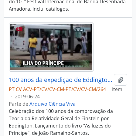
do 10 .º Festival Internacional de Banda Desenhada
Amadora. Inclui catálogos.
100 anos da expedição de Eddington a S. Tomé e Príncipe - Falar Global
Adici
PT CV ACV-PT/CV/CV-CM-PT/CV/CV-CM/264
·
Item
·
2019-06-24
Parte de
Arquivo Ciência Viva
Celebração dos 100 anos da comprovação da
Teoria da Relatividade Geral de Einstein por
Eddington. Lançamento do livro "As luzes do
Príncipe", de João Ramalho-Santos.