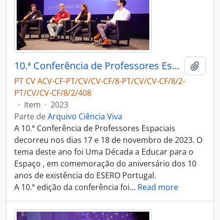
10.ª Conferência de Professores Espaciais
Adici
PT CV ACV-CF-PT/CV/CV-CF/8-PT/CV/CV-CF/8/2-
PT/CV/CV-CF/8/2/408
·
Item
·
2023
Parte de
Arquivo Ciência Viva
A 10.ª Conferência de Professores Espaciais
decorreu nos dias 17 e 18 de novembro de 2023. O
tema deste ano foi Uma Década a Educar para o
Espaço , em comemoração do aniversário dos 10
anos de existência do ESERO Portugal.
A 10.ª edição da conferência foi
…
Read more