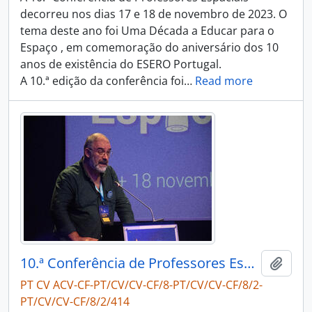
decorreu nos dias 17 e 18 de novembro de 2023. O
tema deste ano foi Uma Década a Educar para o
Espaço , em comemoração do aniversário dos 10
anos de existência do ESERO Portugal.
A 10.ª edição da conferência foi
…
Read more
10.ª Conferência de Professores Espaciais
Adici
PT CV ACV-CF-PT/CV/CV-CF/8-PT/CV/CV-CF/8/2-
PT/CV/CV-CF/8/2/414