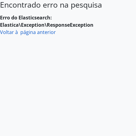
Encontrado erro na pesquisa
Skip to main content
Erro do Elasticsearch:
Elastica\Exception\ResponseException
Voltar à página anterior