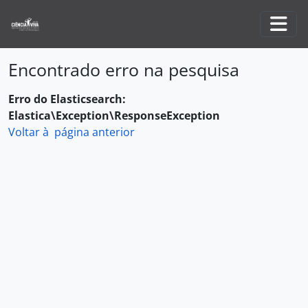
Skip to main content
Togg
Encontrado erro na pesquisa
Erro do Elasticsearch:
Elastica\Exception\ResponseException
Voltar à página anterior