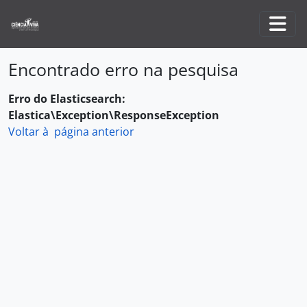
Skip to main content
Togg
Encontrado erro na pesquisa
Erro do Elasticsearch:
Elastica\Exception\ResponseException
Voltar à página anterior