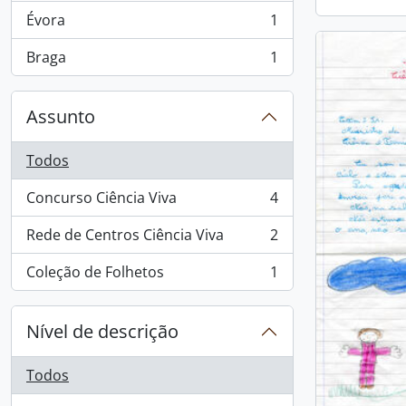
Évora
1
, 1 resultados
Braga
1
, 1 resultados
Assunto
Todos
Concurso Ciência Viva
4
, 4 resultados
Rede de Centros Ciência Viva
2
, 2 resultados
Coleção de Folhetos
1
, 1 resultados
Nível de descrição
Todos