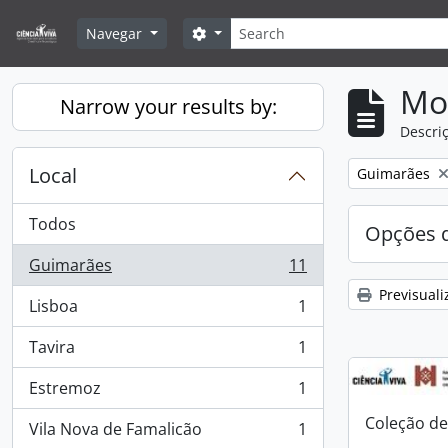
Skip to main content
Pesquisar
Search options
Navegar
Mos
Narrow your results by:
Descriç
Local
Remove filter:
Guimarães
Todos
Opções d
Guimarães
11
, 11 resultados
Previsuali
Lisboa
1
, 1 resultados
Tavira
1
, 1 resultados
Estremoz
1
, 1 resultados
Coleção de
Vila Nova de Famalicão
1
, 1 resultados