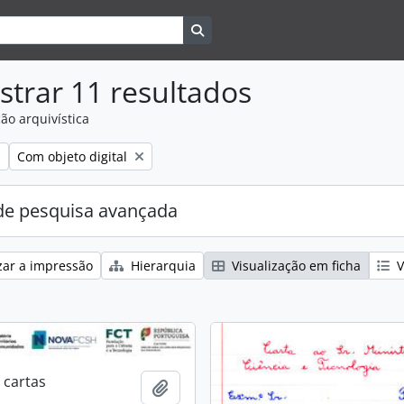
Search in browse page
trar 11 resultados
ão arquivística
Remove filter:
Com objeto digital
e pesquisa avançada
zar a impressão
Hierarquia
Visualização em ficha
V
 cartas
Adicionar à área de transferência