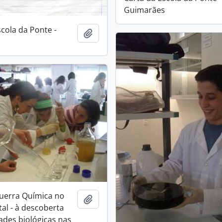
Guimarães
scola da Ponte -
Adicionar à área de transferência
uerra Química no
Adicionar à área de transferência
tal - à descoberta
dades biológicas nas