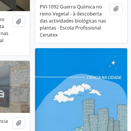
PVI-1092 Guerra Química no
Adici
reino Vegetal - à descoberta
no
das actividades biológicas nas
Adicionar à área de transferência
ta
plantas - Escola Profissional
 nas
Cenatex
al
ncia
Adicionar à área de transferência