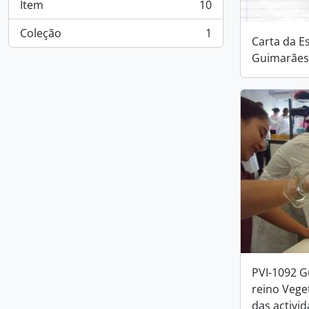
Item
10
, 10 resultados
Coleção
1
, 1 resultados
Carta da E
Guimarães
PVI-1092 G
reino Vege
das activi