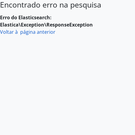
Encontrado erro na pesquisa
Skip to main content
Erro do Elasticsearch:
Elastica\Exception\ResponseException
Voltar à página anterior