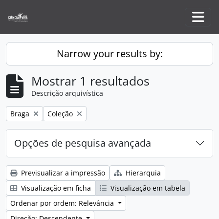
Skip to main content
Togg
Narrow your results by:
Mostrar 1 resultados
Descrição arquivística
Remove filter:
Remove filter:
Braga
Coleção
Opções de pesquisa avançada
Previsualizar a impressão
Hierarquia
Visualização em ficha
Visualização em tabela
Ordenar por ordem: Relevância
Direção: Descendente