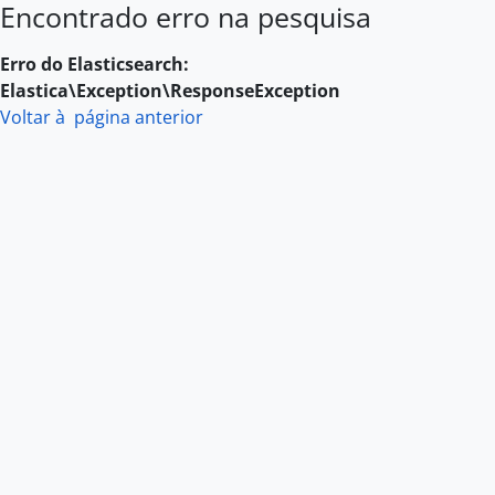
Encontrado erro na pesquisa
Skip to main content
Erro do Elasticsearch:
Elastica\Exception\ResponseException
Voltar à página anterior